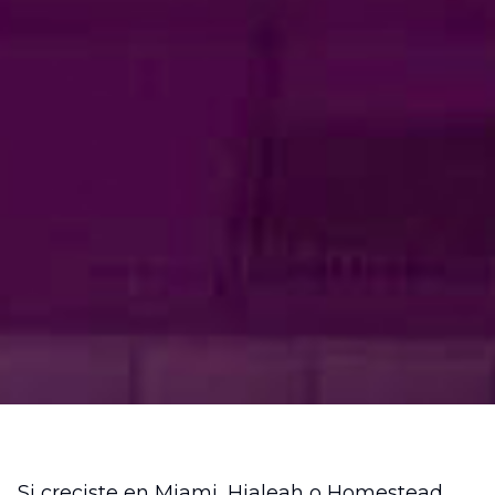
Si creciste en Miami, Hialeah o Homestead,