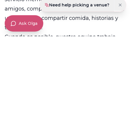
Need help picking a venue?
amigos, compañeros de trabajo y comunidad
un lugar para compartir comida, historias y
Ask Olga
tiempo juntos.
Cuando es posible, nuestro equipo trabaja
con tiempos más cortos, ayuda a organizar el
salón de forma respetuosa y apoya a las
familias en inglés o español. Si necesitas un
salón para una celebración de vida pronto,
llamar directamente al salón suele ser el
mejor próximo paso.
Otros eventos que celebramos
También organizamos:
Cumpleaños importantes
Sweet 16s